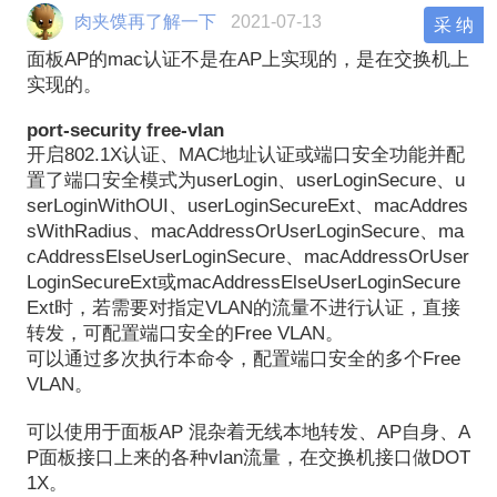
肉夹馍再了解一下
2021-07-13
采 纳
面板AP的mac认证不是在AP上实现的，是在交换机上
实现的。
port-security free-vlan
开启
802.1X
认证、
MAC
地址认证或端口安全功能并配
置了端口安全模式为
userLogin
、
userLoginSecure
、
u
serLoginWithOUI
、
userLoginSecureExt
、
macAddres
sWithRadius
、
macAddressOrUserLoginSecure
、
ma
cAddressElseUserLoginSecure
、
macAddressOrUser
LoginSecureExt
或
macAddressElseUserLoginSecure
Ext
时，若需要对指定
VLAN
的流量不进行认证，直接
转发，可配置端口安全的
Free VLAN
。
可以通过多次执行本命令，配置端口安全的多个
Free
VLAN
。
可以使用于面板
AP
混杂着无线本地转发、
AP
自身、
A
P
面板接口上来的各种
vlan
流量，在交换机接口做
DOT
1X
。