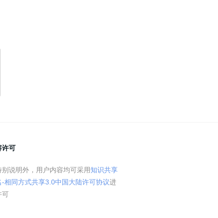
容许可
特别说明外，用户内容均可采用
知识共享
名-相同方式共享3.0中国大陆许可协议
进
许可