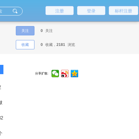
注册
登录
标杆注册
关注
0
关注
收藏
0
收藏，
2181
浏览
分享扩散:
使
做
2
个