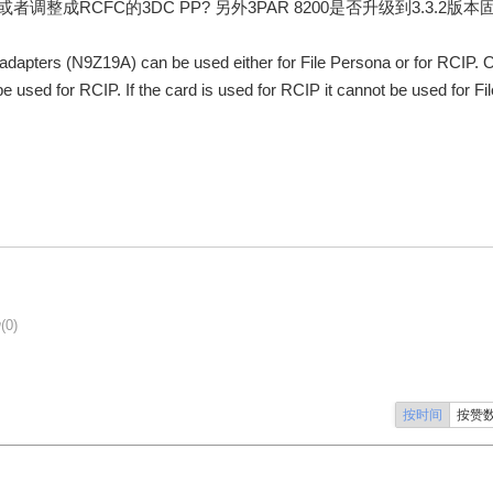
整成RCFC的3DC PP? 另外3PAR 8200是否升级到3.3.2版本
adapters (N9Z19A) can be used either for File Persona or for RCIP. 
 used for RCIP. If the card is used for RCIP it cannot be used for Fil
(0)
按时间
按赞