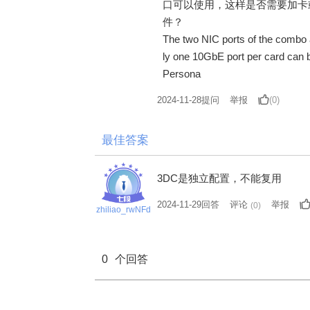
口可以使用，这样是否需要加卡或者调
件？
The two NIC ports of the combo 
ly one 10GbE port per card can be
Persona
2024-11-28
提问
举报
(0)
最佳答案
3DC是独立配置，不能复用
2024-11-29回答
评论
举报
(
0
)
zhiliao_rwNFd
0
个回答