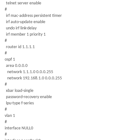
telnet server enable
#
irf mac-address persistent timer
irf auto-update enable
undo irf link-delay
irf member 1 priority 1
#
router id 1.1.1.1
#
ospf 1
area 0.0.0.0
network 1.1.1.0 0.0.0.255
network 192.168.1.0 0.0.0.255
#
xbar load-single
password-recovery enable
lpu-type f-series
#
vlan 1
#
interface NULL0
#