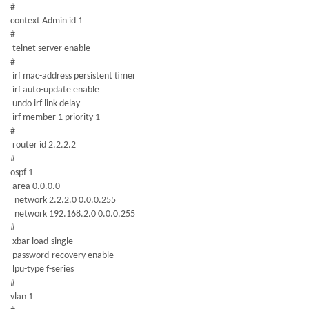
#
context Admin id 1
#
telnet server enable
#
irf mac-address persistent timer
irf auto-update enable
undo irf link-delay
irf member 1 priority 1
#
router id 2.2.2.2
#
ospf 1
area 0.0.0.0
network 2.2.2.0 0.0.0.255
network 192.168.2.0 0.0.0.255
#
xbar load-single
password-recovery enable
lpu-type f-series
#
vlan 1