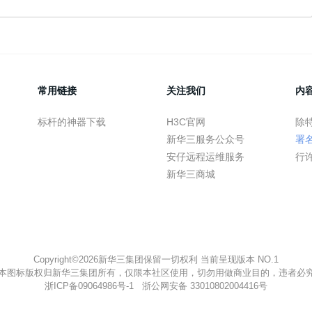
常用链接
关注我们
内
标杆的神器下载
H3C官网
除
新华三服务公众号
署
安仔远程运维服务
行
新华三商城
Copyright©2026新华三集团保留一切权利 当前呈现版本 NO.1
本图标版权归新华三集团所有，仅限本社区使用，切勿用做商业目的，违者必
浙ICP备09064986号-1
浙公网安备 33010802004416号