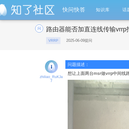
快问快答
知识库
话
路由器能否加直连线传输vrr
问
2025-06-09提问
VRRP
问题描述：
想让上面两台msr做vrrp中间
zhiliao_RuKJa
7