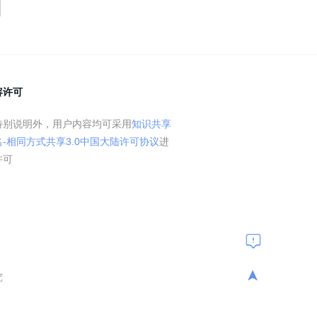
容许可
特别说明外，用户内容均可采用
知识共享
名-相同方式共享3.0中国大陆许可协议
进
许可
➤
究