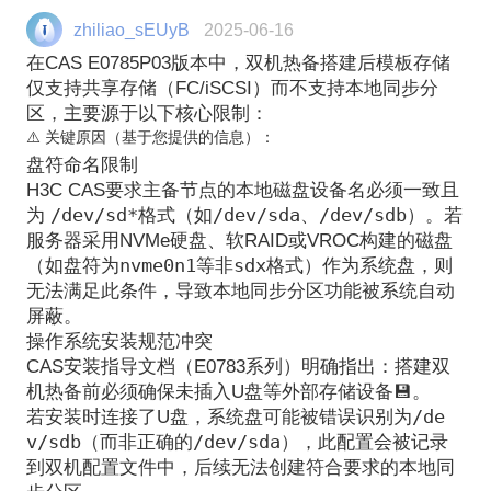
zhiliao_sEUyB
2025-06-16
在CAS E0785P03版本中，双机热备搭建后模板存储
仅支持共享存储（FC/iSCSI）而不支持本地同步分
区
，主要源于以下核心限制：
⚠️ 关键原因（基于您提供的信息）：
盘符命名限制
H3C CAS要求主备节点的本地磁盘设备名必须一致且
/dev/sd*
/dev/sda
/dev/sdb
为
格式
（如
、
）。若
服务器采用NVMe硬盘、软RAID或VROC构建的磁盘
nvme0n1
sdx
（如盘符为
等非
格式）作为系统盘，则
无法满足此条件
，导致本地同步分区功能被系统自动
屏蔽。
操作系统安装规范冲突
CAS安装指导文档（E0783系列）明确指出：搭建双
机热备前必须确保未插入U盘等外部存储设备💾。
/de
若安装时连接了U盘
，系统盘可能被错误识别为
v/sdb
/dev/sda
（而非正确的
），此配置会被记录
到双机配置文件中，后续无法创建符合要求的本地同