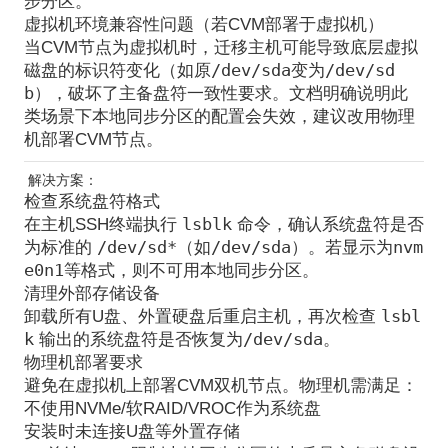
步分区。
虚拟机环境兼容性问题（若CVM部署于虚拟机）
当CVM节点为虚拟机时，
迁移主机可能导致底层虚拟
/dev/sda
/dev/sd
磁盘的标识符变化
（如原
变为
b
），破坏了主备盘符一致性要求。文档明确说明此
类场景下本地同步分区的配置会失效，建议改用物理
机部署CVM节点。
解决方案：
检查系统盘符格式
lsblk
在主机SSH终端执行
命令，确认系统盘符是否
/dev/sd*
/dev/sda
nvm
为标准的
（如
）。若显示为
e0n1
等格式，则
不可用本地同步分区
。
清理外部存储设备
lsbl
卸载所有U盘、外置硬盘
后重启主机，再次检查
k
/dev/sda
输出的系统盘符是否恢复为
。
物理机部署要求
避免在虚拟机上部署CVM双机节点
。物理机需满足：
不使用NVMe/软RAID/VROC作为系统盘
安装时未连接U盘等外置存储