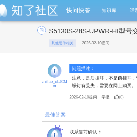
快问快答
知识库
话
S5130S-28S-UPWR-
问
2026-02-10提问
其他硬件相关
问题描述：
注意，是后挂耳，不是前挂耳，
zhiliao_oLJCM
螺钉有丢失，需要在网上购买。
m
2026-02-10
提问
举报
(0)
最佳答案
联系售前确认下