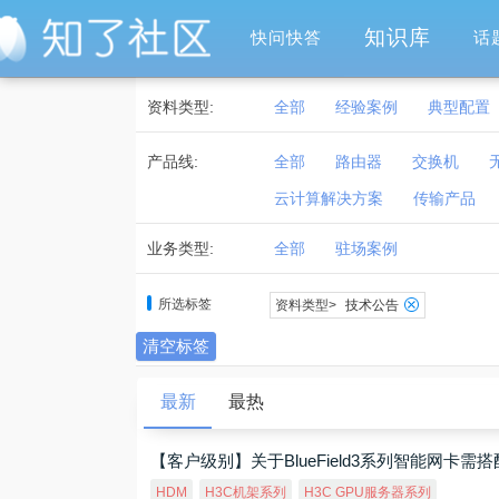
知识库
快问快答
话
资料类型:
全部
经验案例
典型配置
产品线:
全部
路由器
交换机
云计算解决方案
传输产品
业务类型:
全部
驻场案例
所选标签
资料类型>
技术公告
清空标签
最新
最热
【客户级别】关于BlueField3系列智能网卡
HDM
H3C机架系列
H3C GPU服务器系列