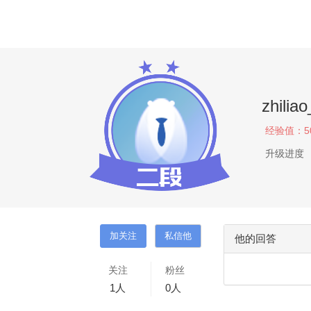
zhilia
经验值：
5
升级进度
他的回答
关注
粉丝
1
人
0
人