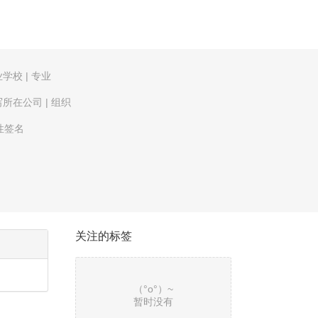
业学校
|
专业
写所在公司
|
组织
性签名
关注的标签
（°ο°）~
暂时没有