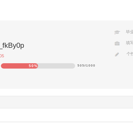
毕
填
o_fkBy0p
个
05
50%
505
/
1000