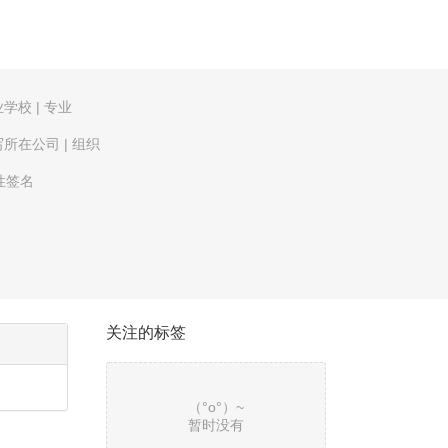
业学校
|
专业
写所在公司
|
组织
性签名
关注的标签
（°ο°）~
暂时没有