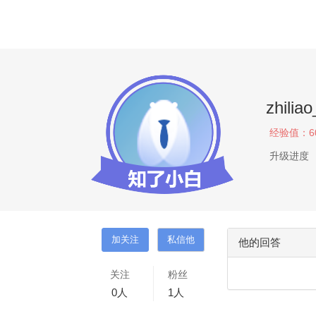
zhili
经验值：
6
升级进度
他的回答
关注
粉丝
0
人
1
人