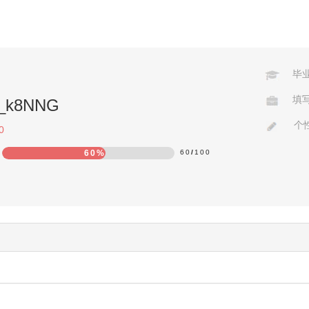
毕
填
ao_k8NNG
个
0
60%
60
/
100