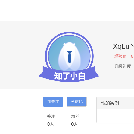
XqLu
经验值：
5
升级进度
他的案例
关注
粉丝
0
人
0
人