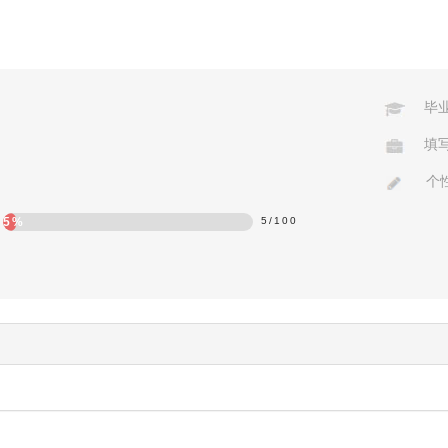
毕
填
丶
个
5%
5
/
100