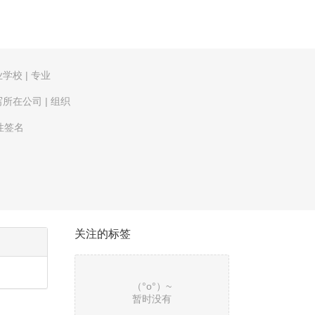
业学校
|
专业
写所在公司
|
组织
性签名
关注的标签
（°ο°）~
暂时没有