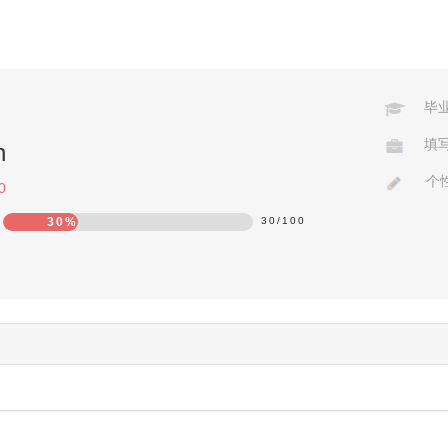
毕
填
n
个
0
30%
30
/
100