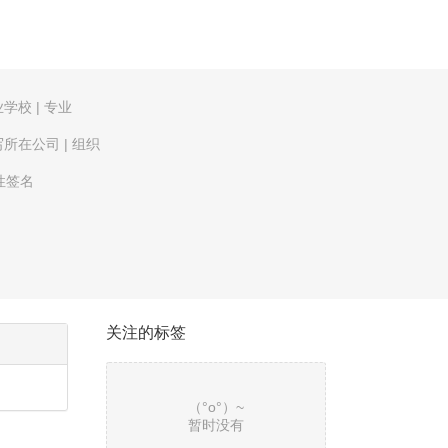
业学校
|
专业
写所在公司
|
组织
性签名
关注的标签
（°ο°）~
暂时没有