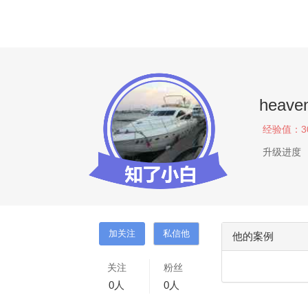
heave
经验值：
3
升级进度
他的案例
关注
粉丝
0
人
0
人