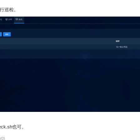
进行巡检。
check.sh也可。
(0)