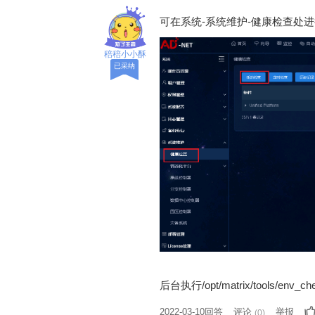
可在系统-系统维护-健康检查处
稖稖小小酥
已采纳
后台执行/opt/matrix/tools/env_
2022-03-10回答
评论
举报
(
0
)