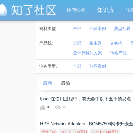
知识库
快问快答
话
资料类型:
全部
经验案例
典型配置
产品线:
全部
路由器
交换机
云计算解决方案
传输产品
业务类型:
全部
驻场案例
最新
最热
Ipsec在使用过程中，有无命中以下五个禁忌
0
28
HPE Network Adapters - BCM57504网卡
固件升级
HPE DL300系列
HPE DL500系列