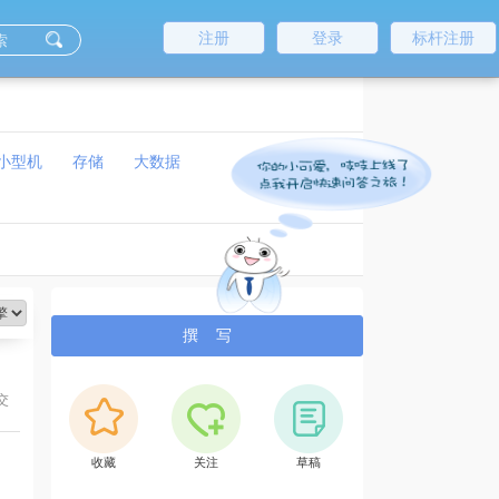
注册
登录
标杆注册
小型机
存储
大数据
撰 写
交
收藏
关注
草稿