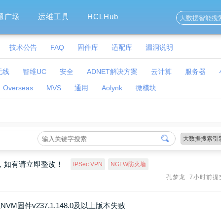
题广场
运维工具
HCLHub
技术公告
FAQ
固件库
适配库
漏洞说明
无线
智维UC
安全
ADNET解决方案
云计算
服务器
Overseas
MVS
通用
Aolynk
微模块
点，如有请立即整改！
IPSec VPN
NGFW防火墙
孔梦龙
7小时前提
升级至NVM固件v237.1.148.0及以上版本失败