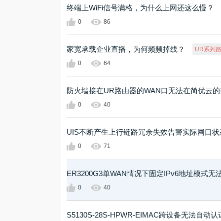
终端上WiFi信号满格，为什么上网还这么慢？
0
86
家宽承载企业直播，为何频频掉线？
UR系列
0
64
防火墙接在UR路由器的WAN口无法在简优云
0
40
UIS不断产生上行链路冗余失效告警实际网口状
0
71
ER3200G3单WAN情况下固定IPv6地址模式
0
40
S5130S-28S-HPWR-EIMAC跨设备无法自动认