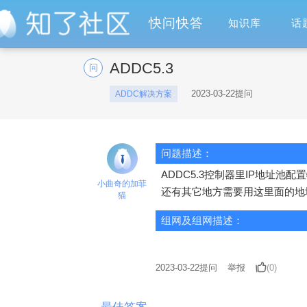
快问快答
知识库
话
ADDC5.3
问
2023-03-22提问
ADDC解决方案
问题描述：
ADDC5.3控制器里IP地址池配置物理
小曲奇的加菲
还有其它地方需要用这里面的地
猫
组网及组网描述：
2023-03-22
提问
举报
(0)