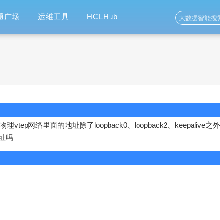
题广场
运维工具
HCLHub
vtep网络里面的地址除了loopback0、loopback2、keepalive之外
址吗