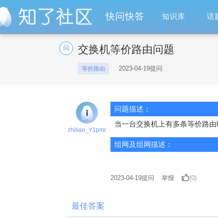
快问快答
知识库
话
交换机等价路由问题
问
2023-04-19提问
等价路由
问题描述：
当一台交换机上有多条等价路由
zhiliao_Y1pmr
组网及组网描述：
2023-04-19
提问
举报
(0)
最佳答案