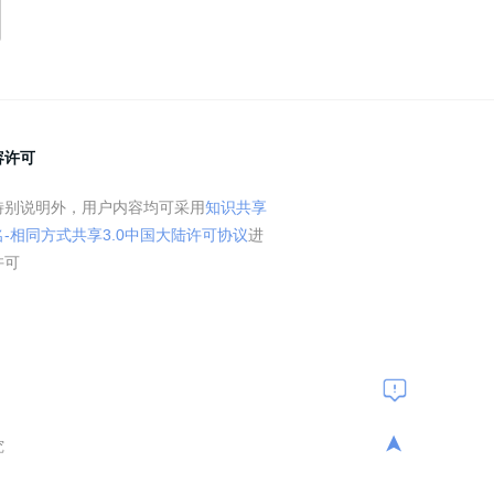
容许可
特别说明外，用户内容均可采用
知识共享
名-相同方式共享3.0中国大陆许可协议
进
许可
➤
究