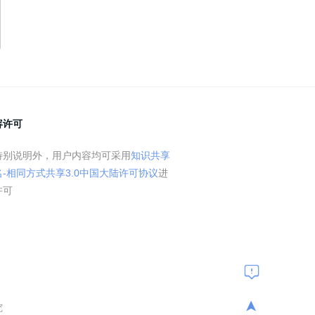
容许可
特别说明外，用户内容均可采用
知识共享
名-相同方式共享3.0中国大陆许可协议
进
许可
➤
究