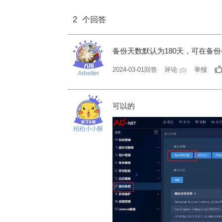
2
个回答
备份天数默认为180天，可在备
2024-03-01回答
评论
举报
(
0
)
Arbeiter
可以的
稖稖小小酥