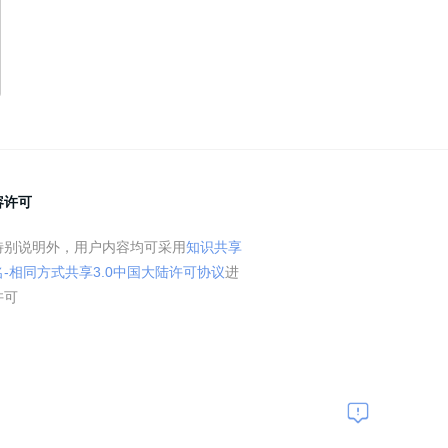
容许可
特别说明外，用户内容均可采用
知识共享
名-相同方式共享3.0中国大陆许可协议
进
许可