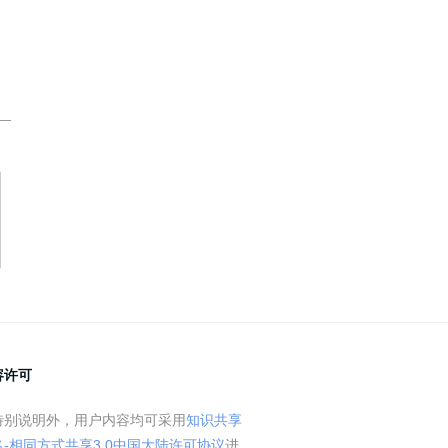
容许可
特别说明外，用户内容均可采用
知识共享
名-相同方式共享3.0中国大陆许可协议
进