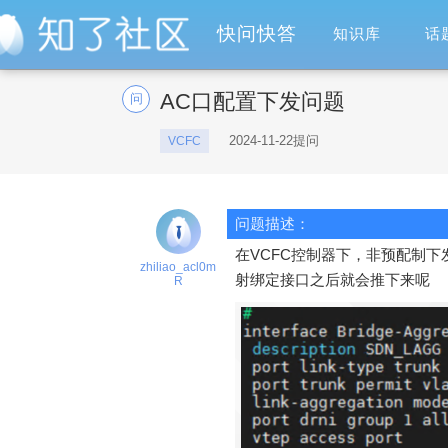
快问快答
知识库
话
AC口配置下发问题
问
2024-11-22提问
VCFC
问题描述：
在VCFC控制器下，非预配制下发
zhiliao_acl0m
射绑定接口之后就会推下来呢
R