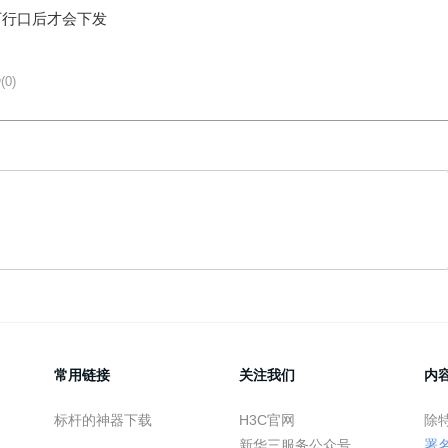
到下行口后才会下发
(0)
常用链接
关注我们
内
标杆的神器下载
H3C官网
除
新华三服务公众号
署