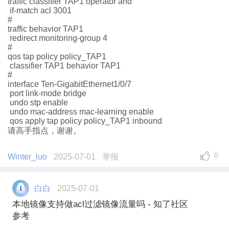
traffic classifier TAP1 operator and
if-match acl 3001
#
traffic behavior TAP1
redirect monitoring-group 4
#
qos tap policy policy_TAP1
classifier TAP1 behavior TAP1
#
interface Ten-GigabitEthernet1/0/7
port link-mode bridge
undo stp enable
undo mac-address mac-learning enable
qos apply tap policy policy_TAP1 inbound
请高手指点，谢谢。
0
Winter_luo
2025-07-01
举报
白白
2025-07-01
本地镜像支持做acl过滤镜像流量吗 - 知了社区
参考