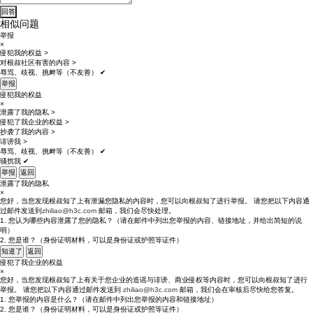
相似问题
举报
×
侵犯我的权益
>
对根叔社区有害的内容
>
辱骂、歧视、挑衅等（不友善）
✔
举报
侵犯我的权益
×
泄露了我的隐私
>
侵犯了我企业的权益
>
抄袭了我的内容
>
诽谤我
>
辱骂、歧视、挑衅等（不友善）
✔
骚扰我
✔
举报
返回
泄露了我的隐私
×
您好，当您发现根叔知了上有泄漏您隐私的内容时，您可以向根叔知了进行举报。 请您把以下内容通
过邮件发送到
zhiliao@h3c.com
邮箱，我们会尽快处理。
1. 您认为哪些内容泄露了您的隐私？（请在邮件中列出您举报的内容、链接地址，并给出简短的说
明）
2. 您是谁？（身份证明材料，可以是身份证或护照等证件）
知道了
返回
侵犯了我企业的权益
×
您好，当您发现根叔知了上有关于您企业的造谣与诽谤、商业侵权等内容时，您可以向根叔知了进行
举报。 请您把以下内容通过邮件发送到
zhiliao@h3c.com
邮箱，我们会在审核后尽快给您答复。
1. 您举报的内容是什么？（请在邮件中列出您举报的内容和链接地址）
2. 您是谁？（身份证明材料，可以是身份证或护照等证件）