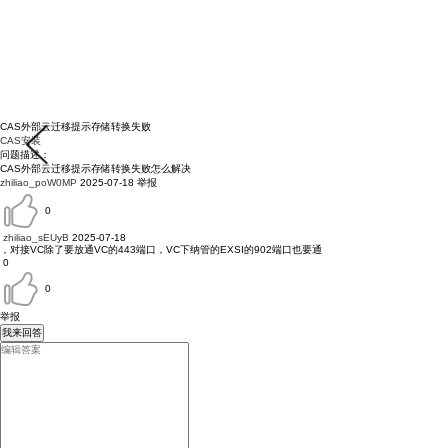
CAS外部云迁移提示存储转换失败
CAS安装
问题描述：
CAS外部云迁移提示存储转换失败怎么解决
zhiliao_poW0MP
2025-07-18
举报
0
zhiliao_sEUyB
2025-07-18
，对接VC除了要放通VC的443端口，VC下纳管的EXSI的902端口也要通
0
0
举报
我来回答