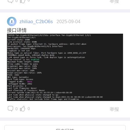
0
0
举报
zhiliao_C2bO6s
2025-09-04
接口详情
0
0
举报