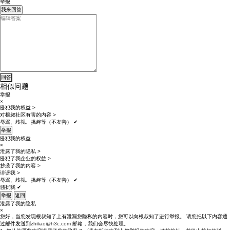
举报
我来回答
相似问题
举报
×
侵犯我的权益
>
对根叔社区有害的内容
>
辱骂、歧视、挑衅等（不友善）
✔
举报
侵犯我的权益
×
泄露了我的隐私
>
侵犯了我企业的权益
>
抄袭了我的内容
>
诽谤我
>
辱骂、歧视、挑衅等（不友善）
✔
骚扰我
✔
举报
返回
泄露了我的隐私
×
您好，当您发现根叔知了上有泄漏您隐私的内容时，您可以向根叔知了进行举报。 请您把以下内容通
过邮件发送到
zhiliao@h3c.com
邮箱，我们会尽快处理。