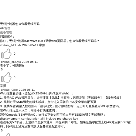
无线控制器怎么查看无线密码
AP管理
设备管理
问题描述：
你好，无线控制器h3c wx2540h-li登录web页面后，怎么查看无线密码呢？
zhiliao_jMcGxN
2026-05-11
举报
0
zhiliao_sEUyB
2026-05-11
看不了，可以修改
0
0
举报
zhiliao_Gixe
2026-05-11
Web端查看步骤（适配WX2540H-LI的V7版本Web）：
1. 登录AC Web管理后台，点击顶部【无线】主菜单，选择左侧【无线服务】-【服务模板】
2. 找到对应SSID绑定的服务模板，点击进入关联的PSK安全策略配置页
3. 预共享密钥输入框右侧有「显示明文」的小眼睛图标，点击即可直接查看WiFi明文密码。
若Web端无显示入口，用命令行快速查询：
通过Console/SSH登录AC，执行如下命令即可输出所有SSID的明文无线密码：
display current-configuration all | include pre-shared-key
该设备为V7平台，上述操作全版本通用，你提到的「零段」如果是指零配置上线AP对应的SSID密
码，同样用上述方法查询默认服务模板配置即可。
0