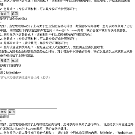
1. 您认为哪些内容泄露了您的隐私？（请在邮件中列出您举报的内容、链接地址，并给出简短的说
明）
2. 您是谁？（身份证明材料，可以是身份证或护照等证件）
知道了
返回
侵犯了我企业的权益
×
您好，当您发现根叔知了上有关于您企业的造谣与诽谤、商业侵权等内容时，您可以向根叔知了进行
举报。 请您把以下内容通过邮件发送到
zhiliao@h3c.com
邮箱，我们会在审核后尽快给您答复。
1. 您举报的内容是什么？（请在邮件中列出您举报的内容和链接地址）
2. 您是谁？（身份证明材料，可以是身份证或护照等证件）
3. 是哪家企业？（营业执照，单位登记证明等证件）
4. 您与该企业的关系是？（您是企业法人或被授权人，需提供企业委托授权书）
我们认为知名企业应该坦然接受公众讨论，对于答案中不准确的部分，我们欢迎您以正式或非正式身
份在根叔知了上进行澄清。
知道了
返回
抄袭了我的内容
×
原文链接或出处
举报
返回
诽谤我
×
您好，当您发现根叔知了上有诽谤您的内容时，您可以向根叔知了进行举报。 请您把以下内容通过邮
件发送到
zhiliao@h3c.com
邮箱，我们会尽快处理。
1. 您举报的内容以及侵犯了您什么权益？（请在邮件中列出您举报的内容、链接地址，并给出简短的