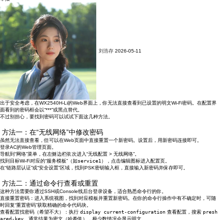
刘浩存
2026-05-11
出于安全考虑，在WX2540H-Li的Web界面上，你
无法直接查看到已设置的明文Wi-Fi密码
。在配置界
面看到的密码框会以“***”或黑点替代。
不过别担心，要找到密码可以试试下面这几种方法。
方法一：在“无线网络”中修改密码
虽然无法直接查看，但可以在Web页面中直接重置一个新密码。设置后，用新密码连接即可。
登录AC的Web管理页面。
导航到“
网络
”菜单，在左侧边栏依次进入“
无线配置
>
无线网络
”。
找到目标Wi-Fi对应的“服务模板”（如
service1
），点击编辑图标进入配置页。
在“
链路层认证
”或“
安全设置
”区域，找到PSK密钥输入框，直接输入新密码并保存即可。
方法二：通过命令行查看或重置
这种方法需要你通过SSH或Console线后台登录设备，适合熟悉命令行的你。
直接重置密码
：进入系统视图，找到对应模板并重置新密码。在你的命令行操作中有不确定时，可随
时回复“
重置密码
”获取精确的命令代码块。
查看配置找密码（希望不大）
：执行
display current-configuration
查看配置，搜索
presh
ared-key
。通常结果为密文（哈希值），极少数情况会显示明文。