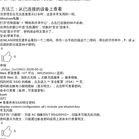
方法三：从已连接的设备上查看
当管理后台无法直接显示口令时，这是非常实用的一招。
Windows电脑
：
打开“控制面板” > “网络和共享中心”，点击已连接的Wi-Fi名称。
在弹出的窗口中选“无线属性”，切换到“
安全
”选项卡。
勾选“
显示字符
”，密码就会明文显示了。
安卓/苹果手机
：
在WLAN详情页通常会看到一个
二维码
。用另一台手机扫描这个二维码，弹出的字符串中，
P:
或
p:
后面的部分就是Wi-Fi密码。
0
0
举报
zhiliao_GeOM0O
2026-05-11
Web 界面查看（V7 平台，WX2540H-LI 适用）
登录 Web 后，顶部点无线 → 左侧无线服务 → 服务模板。
找到对应 SSID 的模板，点击进入 ** 安全配置（PSK）** 页。
密码框右侧有小眼睛图标（显示明文），点击即可查看密码。
命令行查看（备用，可直接复制）
bash
运行
# 查看所有SSID明文密码
display current-configuration all | include pre-shared-key
常见问题
找不到 “小眼睛”：升级 AC 镜像到V7 R5426P02+，旧版本可能无此功能。
密码显示为密文：只能通过修改密码或用上述命令行查看明文。
0
0