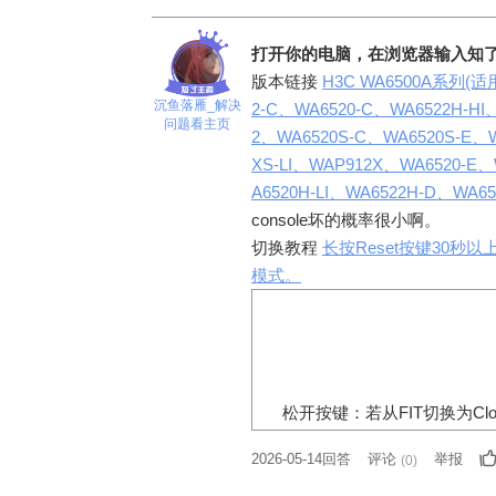
打开你的电脑，在浏览器输入知
版本链接
H3C WA6500A系列(适
沉鱼落雁_解决
2-C、WA6520-C、WA6522H-H
问题看主页
2、WA6520S-C、WA6520S-E、
XS-LI、WAP912X、WA6520-E、
A6520H-LI、WA6522H-D、WA65
console坏的概率很小啊。
切换教程
长按Reset按键30秒
模式。
松开按键：若从
FIT
切换为
Cl
2026-05-14回答
评论
举报
(
0
)