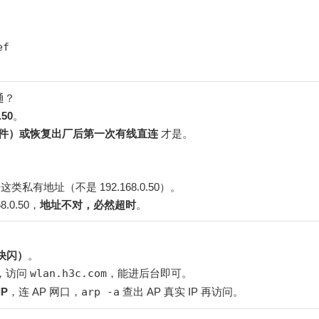
ef
不通？
50
。
（老固件）或恢复出厂后第一次有线直连
才是。
这类私有地址（不是 192.168.0.50）。
8.0.50，
地址不对，必然超时
。
）
灯快闪）
。
i，访问
wlan.h3c.com
，能进后台即可。
P
，连 AP 网口，
arp -a
查出 AP 真实 IP 再访问。