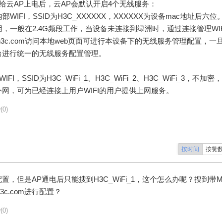
给云
AP
上电后，云
AP
会默认开启
4
个无线服务：
内部
WIFI
，
SSID
为
H3C_XXXXXX
，
XXXXXX
为设备
mac
地址后六位
用，一般在
2.4G
频段工作，当设备未连接到绿洲时，通过连接管理
WI
h3c.com
访问本地
web
页面可进行本设备下的无线服务管理配置，一
台进行统一的无线服务配置管理。
WIFI
，
SSID
为
H3C_WiFi_1
、
H3C_WiFi_2
、
H3C_WiFi_3
，不加密，
外网，可为已经连接上用户
WIFI
的用户提供上网服务。
(0)
按时间
按赞
，但是AP通电后只能搜到H3C_WiFi_1，这个怎么办呢？搜到带M
h3c.com进行配置？
(0)