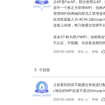
云
AP
是
Fat AP
。初次使用云
AP
，
zhiliao_DmXT
其中一个称之为管理
WIFI
，也称
P
管理
WIFI
供商铺内部员工管理使
在浏览器输入
10.40.94.1
或
myap.
连接上绿洲，将只能通过绿洲平
其余
3
个称为用户
WIFI
，也称商业
不认证，不隐藏。当设备连接到
2026-05-14回答
评论
举报
(
0
)
5
个回答
之前看到回答不能通过有线进行配置
c地址的WiFi后是不是访问myap.
zhiliao_bqiX6c
2026-05-14回答
评论
举报
(
0
)