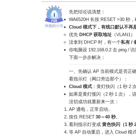
先把结论说清楚：
WA6520H 长按 RESET >30 秒
奔跑的小马
Cloud 模式下，有线口默认不再是 19
优先
DHCP 获取地址
（VLAN1）
没拿到 DHCP 时，有一个
私有 / 
你电脑设 192.168.0.2 去 ping / 访
下面一步步解决：
一、先确认 AP 当前模式是否正
看指示灯（网口旁边那个）：
Cloud 模式
：黄灯快闪（1 秒 2 
如果是黄灯慢闪（2 秒 1 次），
没切成功就重新来一次：
AP 通电，正常启动。
按住 RESET
30～40 秒
。
看到指示灯变成
黄色快闪（1 秒 
等 AP 自动重启，进入 Cloud 模