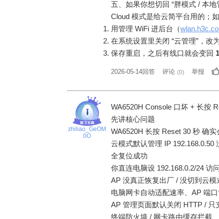
五、如果你想切回 “胖模式 / 本地管理（
Cloud 模式是给云简平台用的；如果你
用管理 WiFi 进后台（
wlan.h3c.c
在系统设置里关闭 “云管理”，改
保存重启，之后有线口就会变回
1
2026-05-14回答
评论
举报
(
0
)
WA6520H Console 口坏 + 长按 
先讲核心问题
zhiliao_GeOM
WA6520H 长按 Reset 30 
0O
云模式默认管理 IP 192.168.
全复位成功
你直连电脑设 192.168.0.2/24
AP 没真正恢复出厂 / 没切到云模
电脑网卡自动适配速率、AP 端
AP 管理页面默认关闭 HTTP / 
终端防火墙 / 网卡路由缓存拦截