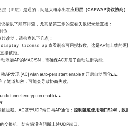
网络层（IP层）是通的，问题大概率出在
应用层（CAPWAP协议协商）
建议按以下顺序排查，尤其是第三步的查看失败记录最直接：
到位
置有过改动，请检查以下几点：
行
display license ap
查看剩余可用授权数
。这是AP能上线的硬
P会直接被拒。
动添加AP的MAC/SN，需确保AC开启了自动注册功能
。
开启自动AP发现 [AC] wlan auto-persistent enable # 开启自动固化
开启了隧道加密，可能会导致协商失败
。
undo tunnel encryption enable
节
可能被拦截。AC基于UDP端口与AP通信：
控制隧道使用端口5246，数
间的交换机、防火墙没有阻断上述UDP端口。