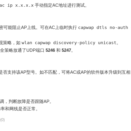
ac ip x.x.x.x
手动指定AC地址进行测试。
加密可能阻止AP上线。可在AC上临时执行
capwap dtls no-auth 
。
发现策略，如
wlan capwap discovery-policy unicast
。
安全策略放通了UDP端口
5246
和
5247
。
是否支持该AP型号。如不匹配，可将AC或AP的软件版本升级到互相
对调，判断故障是否跟随AP。
功率和网线是否正常。
(0)