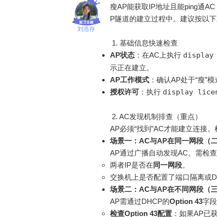
瘦AP能获取IP地址且能ping
P隧道的建立过程中。建议按以
刘浩存
1. 基础信息快速检查
AP状态
：在AC上执行
display
示正在建立。
AP工作模式
：确认AP处于“瘦”
授权许可
：执行
display lice
2. AC发现机制排查（重点）
AP必须“找到”AC才能建立连接
场景一：AC与AP在同一网段（
AP通过广播自动发现AC。需检
两者IP是否在
同一网段
。
交换机上是否配置了端口隔离或DHC
场景二：AC与AP在不同网段（
AP需通过DHCP的
Option 43
字段
检查Option 43配置
：如果AP已获