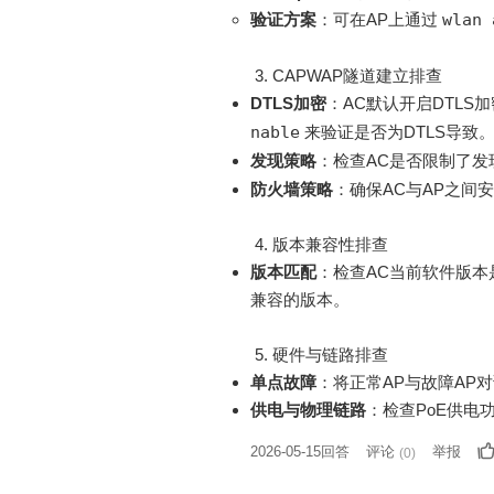
验证方案
：可在AP上通过
wlan 
3. CAPWAP隧道建立排查
DTLS加密
：AC默认开启DTLS
nable
来验证是否为DTLS导致
发现策略
：检查AC是否限制了
防火墙策略
：确保AC与AP之间
4. 版本兼容性排查
版本匹配
：检查AC当前软件版本
兼容的版本。
5. 硬件与链路排查
单点故障
：将正常AP与故障AP
供电与物理链路
：检查PoE供电
2026-05-15回答
评论
举报
(
0
)