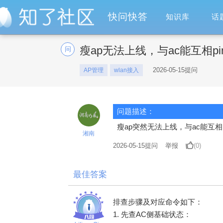
快问快答
知识库
话
瘦ap无法上线，与ac能互相pi
问
2026-05-15提问
AP管理
wlan接入
问题描述：
瘦ap突然无法上线，与ac能互相
湘南
2026-05-15
提问
举报
(0)
最佳答案
排查步骤及对应命令如下：
1. 先查AC侧基础状态：