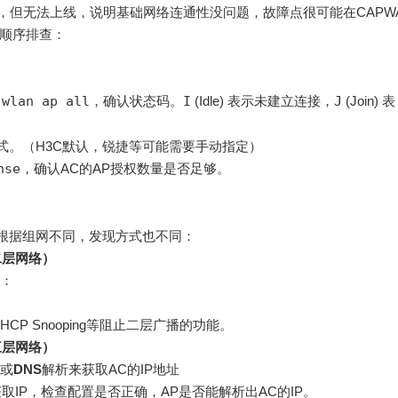
通AC，但无法上线，说明基础网络连通性没问题，故障点很可能在CAPW
下顺序排查：
 wlan ap all
，确认状态码。
I
(Idle) 表示未建立连接，
J
(Join) 表
模式。（H3C默认，锐捷等可能需要手动指定）
nse
，确认AC的AP授权数量是否足够。
。根据组网不同，发现方式也不同：
二层网络）
查：
P Snooping等阻止二层广播的功能。
三层网络）
或
DNS
解析来获取AC的IP地址
取IP，检查配置是否正确，AP是否能解析出AC的IP。