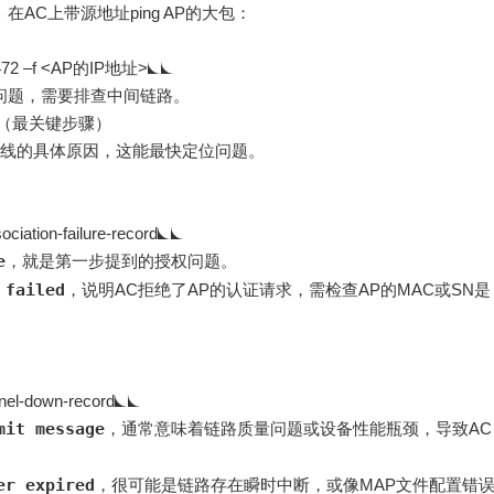
AC上带源地址ping AP的大包：
1472 –f <AP的IP地址>
问题，需要排查中间链路
。
因（最关键步骤）
上线的具体原因，这能最快定位问题
。
ociation-failure-record
e
，就是第一步提到的授权问题。
 failed
，说明AC拒绝了AP的认证请求，需检查AP的MAC或SN是
nnel-down-record
mit message
，通常意味着链路质量问题或设备性能瓶颈，导致AC
er expired
，很可能是链路存在瞬时中断，或像MAP文件配置错