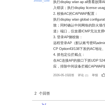
zhiliao_Gixe
执行display wlan ap a
入错误；执行display licen
2. 校验AC的CAPWAP配置：
执行display wlan global 
致；同时确认中间网络的防火墙/安全
道）端口，仅放通ICMP无法支撑
3. 登录AP侧校验：
远程登录AP（默认账号密码admin/
CP Option43/138下发的A
4. 抓包定位拦截点：
在AC连接AP的接口下抓UDP 52
应，排除中间设备拦截CAPWA
2026-05-15回答
评论
举报
(
0
)
2
个回答