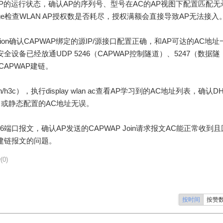
ll查看故障AP的运行状态，确认AP的序列号、型号在AC的AP视图下配置匹配无
se usage检查WLAN AP授权数是否耗尽，授权满额会直接导致AP无法接入
configuration确认CAPWAP绑定的源IP/源接口配置正确，和AP可达的AC地址
设备已经放通UDP 5246（CAPWAP控制隧道）、5247（数据隧
CAPWAP建链。
h3c），执行display wlan ac查看AP学习到的AC地址列表，确认D
C地址、或静态配置的AC地址无误。
46端口报文，确认AP发送的CAPWAP Join请求报文AC能正常收到且
P建链报文的问题。
(0)
按时间
按赞