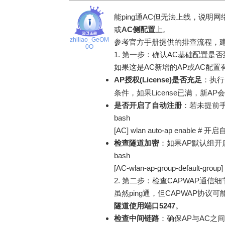
能ping通AC但无法上线，说明
或
AC侧配置
上。
zhiliao_GeOM
参考官方手册提供的排查流程
，
0O
1. 第一步：确认AC基础配置是否
如果这是AC新增的AP或AC配
AP授权(License)是否充足
：执
条件，如果License已满，新A
是否开启了自动注册
：若未提前手
bash
[AC] wlan auto-ap enable # 
检查隧道加密
：如果AP默认组
bash
[AC-wlan-ap-group-default-group] 
2. 第二步：检查CAPWAP通信细
虽然ping通，但CAPWAP协议
隧道使用端口5247
。
检查中间链路
：确保AP与AC之