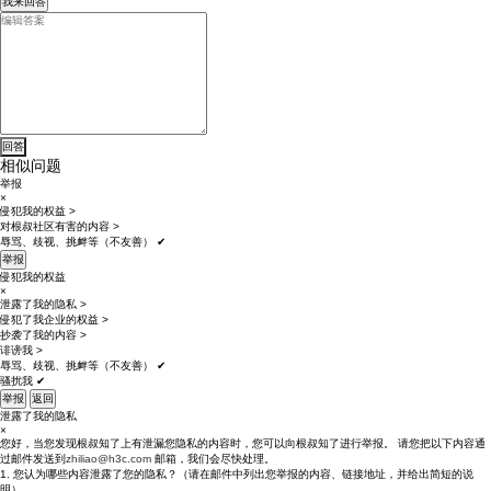
我来回答
相似问题
举报
×
侵犯我的权益
>
对根叔社区有害的内容
>
辱骂、歧视、挑衅等（不友善）
✔
举报
侵犯我的权益
×
泄露了我的隐私
>
侵犯了我企业的权益
>
抄袭了我的内容
>
诽谤我
>
辱骂、歧视、挑衅等（不友善）
✔
骚扰我
✔
举报
返回
泄露了我的隐私
×
您好，当您发现根叔知了上有泄漏您隐私的内容时，您可以向根叔知了进行举报。 请您把以下内容通
过邮件发送到
zhiliao@h3c.com
邮箱，我们会尽快处理。
1. 您认为哪些内容泄露了您的隐私？（请在邮件中列出您举报的内容、链接地址，并给出简短的说
明）