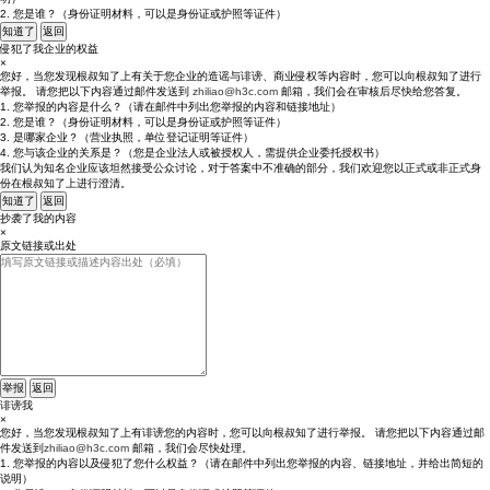
2. 您是谁？（身份证明材料，可以是身份证或护照等证件）
知道了
返回
侵犯了我企业的权益
×
您好，当您发现根叔知了上有关于您企业的造谣与诽谤、商业侵权等内容时，您可以向根叔知了进行
举报。 请您把以下内容通过邮件发送到
zhiliao@h3c.com
邮箱，我们会在审核后尽快给您答复。
1. 您举报的内容是什么？（请在邮件中列出您举报的内容和链接地址）
2. 您是谁？（身份证明材料，可以是身份证或护照等证件）
3. 是哪家企业？（营业执照，单位登记证明等证件）
4. 您与该企业的关系是？（您是企业法人或被授权人，需提供企业委托授权书）
我们认为知名企业应该坦然接受公众讨论，对于答案中不准确的部分，我们欢迎您以正式或非正式身
份在根叔知了上进行澄清。
知道了
返回
抄袭了我的内容
×
原文链接或出处
举报
返回
诽谤我
×
您好，当您发现根叔知了上有诽谤您的内容时，您可以向根叔知了进行举报。 请您把以下内容通过邮
件发送到
zhiliao@h3c.com
邮箱，我们会尽快处理。
1. 您举报的内容以及侵犯了您什么权益？（请在邮件中列出您举报的内容、链接地址，并给出简短的
说明）