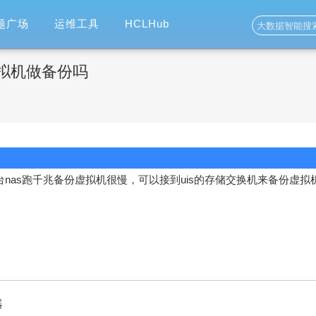
题广场
运维工具
HCLHub
虚拟机做备份吗
台nas跑千兆备份虚拟机很慢，可以接到uis的存储交换机来备份虚拟
器