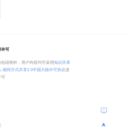
容许可
特别说明外，用户内容均可采用
知识共享
名-相同方式共享3.0中国大陆许可协议
进
许可
➤
究