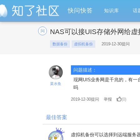
快问快答
知识库
话
NAS可以接UIS存储外网给
问
2019-12-30提问
数据备份
虚拟机备份
问题描述：
现网UIS业务网是千兆的，有一
菜水鱼
吗
2019-12-30
提问
举报
(0)
最佳答案
虚拟机备份可以选择到远端服务