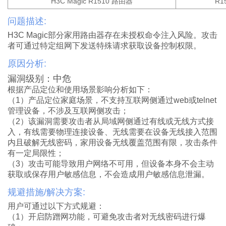
H3C Magic R1510
路由器
R1
问题描述:
H3C Magic
部分家用路由器存在未授权命令注入风险。攻击
者可通过特定组网下发送特殊请求获取设备控制权限。
原因分析:
漏洞级别：
中危
根据产品定位和使用场景影响分析如下：
（
1
）产品定位家庭场景，不支持互联网侧通过
web
或
telnet
管理设备，不涉及互联网侧攻击；
（
2
）该漏洞需要攻击者从局域网侧通过有线或无线方式接
入，有线需要物理连接设备、无线需要在设备无线接入范围
内且破解无线密码，家用设备无线覆盖范围有限，攻击条件
有一定局限性；
（
3
）攻击可能导致用户网络不可用，但设备本身不会主动
获取或保存用户敏感信息，不会造成用户敏感信息泄漏。
规避措施/解决方案:
用户可通过以下方式规避：
（
1
）开启防蹭网功能，可避免攻击者对无线密码进行爆