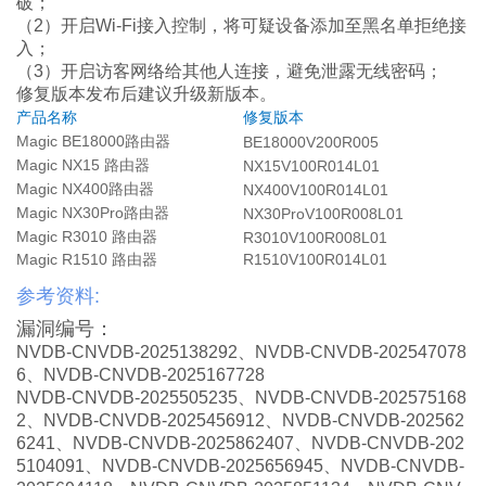
破；
（
2
）开启
Wi-Fi
接入控制，将可疑设备添加至黑名单拒绝接
入；
（
3
）开启访客网络给其他人连接，避免泄露无线密码；
修复版本发布后建议升级新版本。
产品名称
修复版本
Magic BE18000
路由器
BE18000V200R005
Magic NX15
路由器
NX15V100R014L01
Magic NX400
路由器
NX400V100R014L01
Magic NX30Pro
路由器
NX30ProV100R008L01
Magic R3010
路由器
R3010V100R008L01
Magic R1510
路由器
R1510V100R014L01
参考资料:
漏洞编号：
NVDB-CNVDB-2025138292
、
NVDB-CNVDB-202547078
6
、
NVDB-CNVDB-2025167728
NVDB-CNVDB-2025505235
、
NVDB-CNVDB-202575168
2
、
NVDB-CNVDB-2025456912
、
NVDB-CNVDB-202562
6241
、
NVDB-CNVDB-2025862407
、
NVDB-CNVDB-202
5104091
、
NVDB-CNVDB-2025656945
、
NVDB-CNVDB-