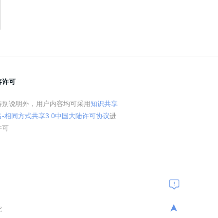
容许可
特别说明外，用户内容均可采用
知识共享
名-相同方式共享3.0中国大陆许可协议
进
许可
➤
究