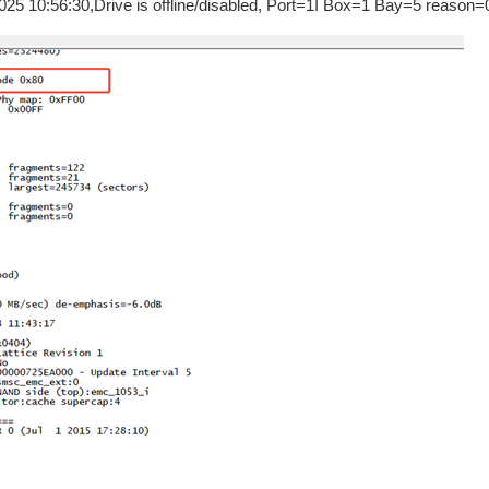
2025 10:56:30,Drive is offline/disabled, Port=1I Box=1 Bay=5 reason