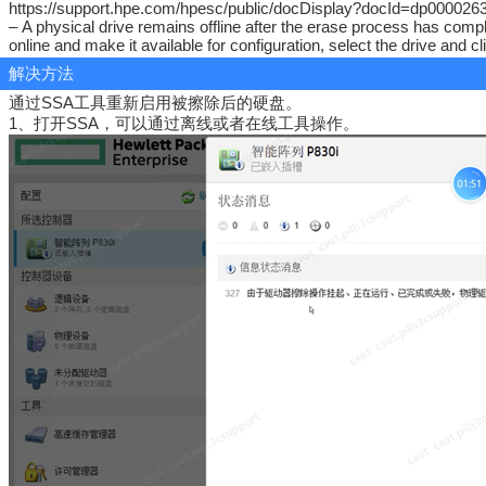
https://support.hpe.com/hpesc/public/docDisplay?docId=dp0000
–
A physical drive remains offline after the erase process has com
online and make it available for configuration, select the drive and c
解决方法
通过SSA工具重新启用被擦除后的硬盘。
1、打开SSA，可以通过离线或者在线工具操作。