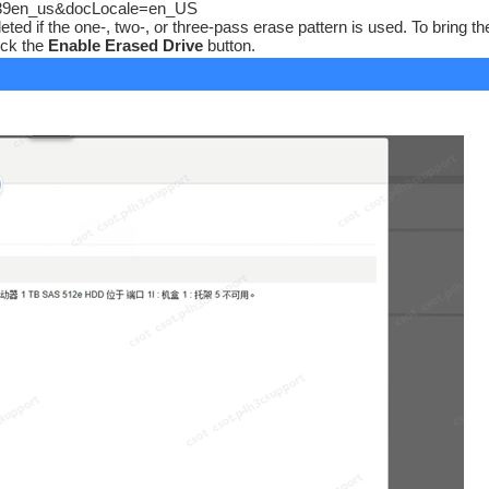
2639en_us&docLocale=en_US
pleted
if the one-, two-, or three-pass erase pattern is used. To bring th
lick the
Enable Erased Drive
button.