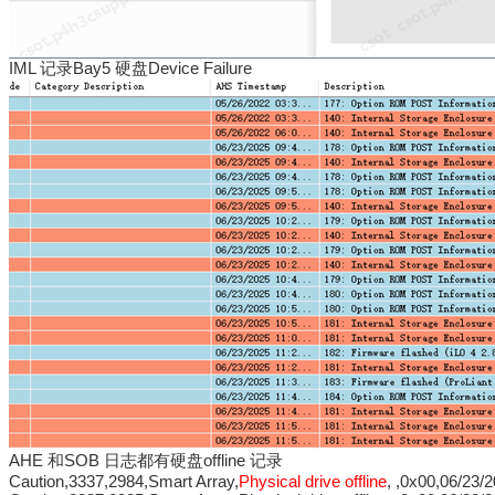
IML 记录Bay5 硬盘Device Failure
AHE
和
SOB 日志
都有硬盘
offline
记录
Caution,3337,2984,Smart Array,
Physical drive offline
, ,0x00,06/23/