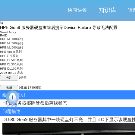
知识库
快问快答
话
知
HPE Gen9 服务器硬盘擦除后提示Device Failure 导致无法配置
Smart Array
RAID
HPE ML100系列
HPE ML300系列
HPE ML500系列
HPE Apollo系列
HPE刀片系列
HPE DL500系列
HPE DL300系列
HPE DL100系列
2025-09-02 发表
关注
0
关注
收藏
0
收藏
1740
浏览
组网及说明
HPE
服务器擦除硬盘后离线状态
翟秀文
问题描述
DL580 Gen9 服务器其中一块硬盘灯不亮，并且 i
LO
下显示该硬盘