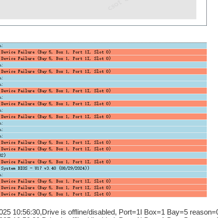
2025 10:56:30,Drive is offline/disabled, Port=1I Box=1 Bay=5 reason