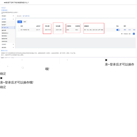
waf的资产定时下线功能逻辑是什么？
Web防护
问题描述:
下面这种配置效果是怎么样的？
解决方法:
2025的11月1日到2099年的12月9日的0点到8点时间区间内都会下线，这期间是有周一至周日，比如去掉周四，那11月6号（周四）不会下线。
备注：从版本6701之后的版本为如上逻辑。
吴乐
2025-11-11
举报
✖
0
0
亲~登录后才可以操作
0
哦!
确定
✖
亲~登录后才可以操作哦!
确定