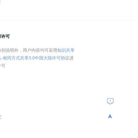
容许可
特别说明外，用户内容均可采用
知识共享
名-相同方式共享3.0中国大陆许可协议
进
许可
➤
究