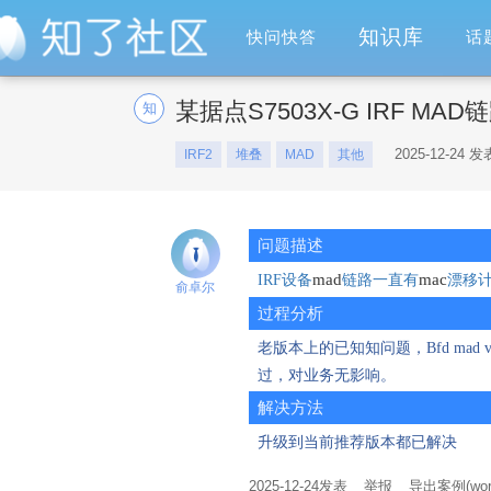
知识库
快问快答
话
某据点S7503X-G IRF MA
知
2025-12-24 发
IRF2
堆叠
MAD
其他
问题描述
mad
mac
IRF
设备
链路一直有
漂移
俞卓尔
过程分析
老版本上的已知知问题，
Bfd mad v
过，对业务无影响。
解决方法
升级到
当前推荐版本都已解决
2025-12-24
发表
举报
导出案例(wor