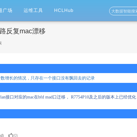
题广场
运维工具
HCLHub
D链路反复mac漂移
表
计数增长的情况，只存在一个接口没有飘回去的记录
lan
接口对应的
mac
在
bfd mad
口迁移，
R7754P10
及之后的版本上已经优化
d)
(0)