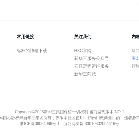
常用链接
关注我们
内
标杆的神器下载
H3C官网
除
新华三服务公众号
署
安仔远程运维服务
行
新华三商城
Copyright©2026新华三集团保留一切权利 当前呈现版本 NO.1
本图标版权归新华三集团所有，仅限本社区使用，切勿用做商业目的，违者必
浙ICP备09064986号-1
浙公网安备 33010802004416号