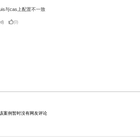
s与cas上配置不一致
d)
(0)
该案例暂时没有网友评论