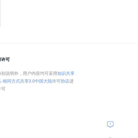
容许可
特别说明外，用户内容均可采用
知识共享
名-相同方式共享3.0中国大陆许可协议
进
许可