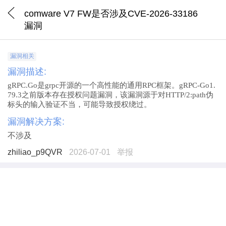
comware V7 FW是否涉及CVE-2026-33186
漏洞
漏洞相关
漏洞描述:
gRPC.Go
是
grpc
开源的一个高性能的通用
RPC
框架。
gRPC-Go1.
79.3
之前版本存在授权问题漏洞，该漏洞源于对
HTTP/2:path
伪
标头的输入验证不当，可能导致授权绕过。
漏洞解决方案:
不涉及
zhiliao_p9QVR
2026-07-01
举报