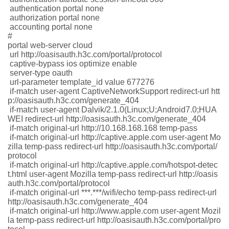
authentication portal none
authorization portal none
accounting portal none
#
portal web-server cloud
url http://oasisauth.h3c.com/portal/protocol
captive-bypass ios optimize enable
server-type oauth
url-parameter template_id value 677276
if-match user-agent CaptiveNetworkSupport redirect-url htt
p://oasisauth.h3c.com/generate_404
if-match user-agent Dalvik/2.1.0(Linux;U;Android7.0;HUA
WEI redirect-url http://oasisauth.h3c.com/generate_404
if-match original-url http://10.168.168.168 temp-pass
if-match original-url http://captive.apple.com user-agent Mo
zilla temp-pass redirect-url http://oasisauth.h3c.com/portal/
protocol
if-match original-url http://captive.apple.com/hotspot-detec
t.html user-agent Mozilla temp-pass redirect-url http://oasis
auth.h3c.com/portal/protocol
if-match original-url ***.***/wifi/echo temp-pass redirect-url
http://oasisauth.h3c.com/generate_404
if-match original-url http://www.apple.com user-agent Mozil
la temp-pass redirect-url http://oasisauth.h3c.com/portal/pro