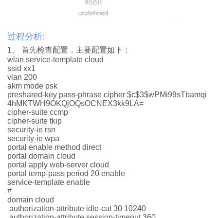
过程分析:
1、
首先检查配置，主要配置如下：
wlan service-template cloud
ssid xx1
vlan 200
akm mode psk
preshared-key pass-phrase cipher $c$3$wPMi99sTbamqi
4hMKTWH9OKQjOQsOCNEX3kk9LA=
cipher-suite ccmp
cipher-suite tkip
security-ie rsn
security-ie wpa
portal enable method direct
portal domain cloud
portal apply web-server cloud
portal temp-pass period 20 enable
service-template enable
#
domain cloud
authorization-attribute idle-cut 30 10240
authorization-attribute session-timeout 360