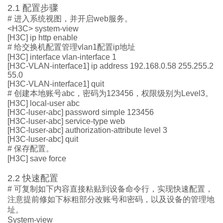
2.1
配置步骤
#
进入系统视图，
并开启
web
服务。
<
H3C
>
system
-view
[H3C] ip http enable
#
给
交换机配置管理
vlan
1
配置
ip
地址
[
H3C
] interface vlan-interface
1
[
H3C
-VLAN-interface
1
] ip address 192.168.
0
.
58
255.255.2
55.0
[
H3C
-VLAN-interface
1
] quit
#
创建
本地
账号
abc
，
密码为
123456
，
权限
级别
为
Level3
。
[
H3C] local-user
abc
[H3C-luser-abc] password simple
123456
[H3C-luser-abc]
service-type
web
[H3C-luser-abc]
authorization-attribute level 3
[H3C-luser-abc] quit
#
保存
配置。
[
H3C] save
force
2.2
快速配置
#
可复制
如下内容直接粘贴到设备命令行
，
实现快速配置，
注意
提前
修
如下
标粗部分改账号和密码
，
以及设备的管理地
址。
System
-view