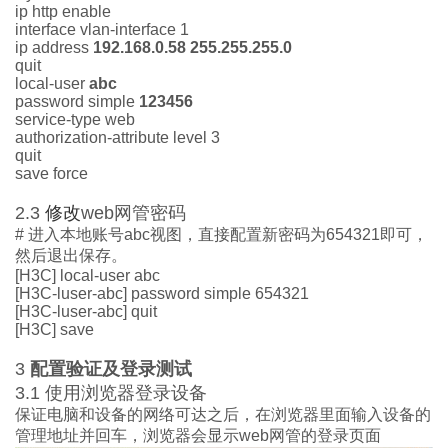
ip http enable
interface vlan-interface
1
ip address
192.168.
0
.
58
255.255.255.0
quit
local-user
abc
password simple
123456
service-type web
authorization-attribute level 3
quit
save
force
2.3
修改
web
网
管密码
#
进入
本地
账号
abc
视图，直接
配置
新
密码为
654321
即可，
然后退出保存。
[
H3C] local-user abc
[H3C-luser-abc] password simple
654321
[H3C-luser-abc] quit
[
H3C] save
3
配置验证及
登录测试
3.1
使用浏览器
登录设备
保证
电脑和设备的网络可达之后，在浏览器里面输入设备的
管理地址
并回车，浏览器
会显示
web
网管的登录页面