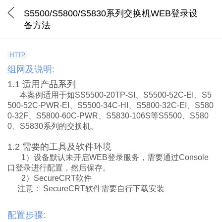
S5500/S5800/S5830系列交换机WEB登录设
备方法
HTTP
组网及说明:
1.1
适用
产品系列
本案例适用于如SS5500-20TP-SI、S5500-52C-EI、S5
500-52C-PWR-EI、S5500-34C-HI、S5800-32C-EI、S580
0-32F、S5800-60C-PWR、S5830-106S等S5500、S580
0、S5830系列的交换机。
1.2
需要
的工具
及
软件环境
1）
设备默认
未开启
WEB
登录服务，需要通过
Console
口登录
进行
配置，然后保存。
2）
SecureCRT
软件
注意
：
SecureCRT
软件需要
自行下载安装
配置步骤: