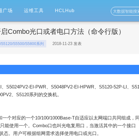
题广场
运维工具
HCLHub
换机开启Combo光口或者电口方法（命令行版）
2018-11-23 发表
0/S5120/S5500/S5800系列
5024PV2-EI-PWR、S5048PV2-EI-HPWR、S5120-52P-LI、S5
等S5000PV2、S5120系列的交换机。
和一个对应的一个
10/100/1000Base-T
自适应以太网端口共同组成，
只能使用一个。
Combo
口也叫光电复用口，当激活其中的一个接口
状态。用户可根据组网需求选择使用电口或光口。