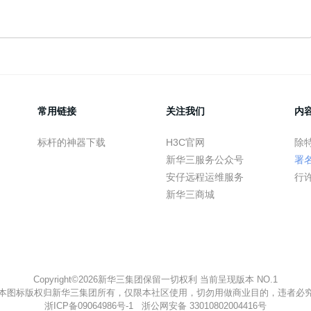
常用链接
关注我们
内
标杆的神器下载
H3C官网
除
新华三服务公众号
署
安仔远程运维服务
行
新华三商城
Copyright©2026新华三集团保留一切权利 当前呈现版本 NO.1
本图标版权归新华三集团所有，仅限本社区使用，切勿用做商业目的，违者必
浙ICP备09064986号-1
浙公网安备 33010802004416号