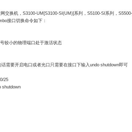
太网交换机
，
S3100-UM[S3100-SI(UM)]
系列
，
S5100-SI
系列，
S5500
mbo
接口切换命令如下：
号较小的物理端口处于激活状态
的话需要开启电口或者光口只需要在接口下输入
undo shutdown
即可
/0/25
o shutdown