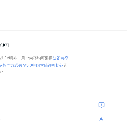
容许可
特别说明外，用户内容均可采用
知识共享
名-相同方式共享3.0中国大陆许可协议
进
许可
➤
究