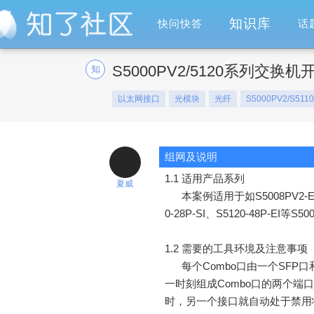
知识库
快问快答
话
S5000PV2/5120系列交
知
以太网接口
光模块
光纤
S5000PV2/S511
组网及说明
1.1
适用
产品系列
夏威
本案例适用于如S5008PV2-EI、S
0-28P-SI、S5120-48P-EI
1.2
需要
的工具
环境
及
注意事项
每个
Combo
口由一个
SFP
口
一时刻组成
Combo
口的两个端口
时，另一个接口就自动处于禁用