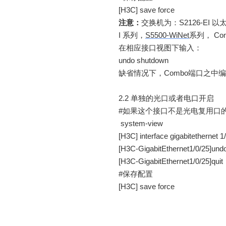
[H3C]
save force
注意：
交换机为：
S2126-EI
以
I
系列
，
S5500-WiNet
系列
，
Co
在相应
接口视图下
输入
：
undo shutdown
缺省情况下，
Combo
端口之中编
2.2
单独的
光口或者电口开启
#
如果这个接口不是光电复用口
system-view
[H3C] interface gigabitethernet 1
[H3C-GigabitEthernet1/0/25]und
[H3C-GigabitEthernet1/0/25]quit
#
保存配置
[H3C]
save force