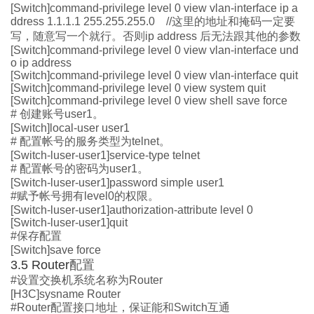
[Switch]command-privilege level 0 view vlan-interface ip a
ddress 1.1.1.1 255.255.255.0 //
这里的地址和掩码一定要
写，随意写一个就行。否则
ip address
后无法跟其他的参数
[Switch]command-privilege level 0 view vlan-interface und
o ip address
[Switch]command-privilege level 0 view vlan-interface quit
[Switch]command-privilege level 0 view system quit
[Switch]command-privilege level 0 view shell save force
#
创建账号
user1
。
[Switch]local-user user1
#
配置帐号的服务类型为
telnet
。
[Switch-luser-user1]service-type telnet
#
配置帐号的密码为
user1
。
[Switch-luser-user1]password simple user1
#
赋予帐号拥有
level0
的权限。
[Switch-luser-user1]authorization-attribute level 0
[Switch-luser-user1]quit
#
保存配置
[Switch]save force
3.5 Router
配置
#
设置交换机系统名称为
Router
[H3C]sysname Router
#Router
配置接口地址，保证能和
Switch
互通