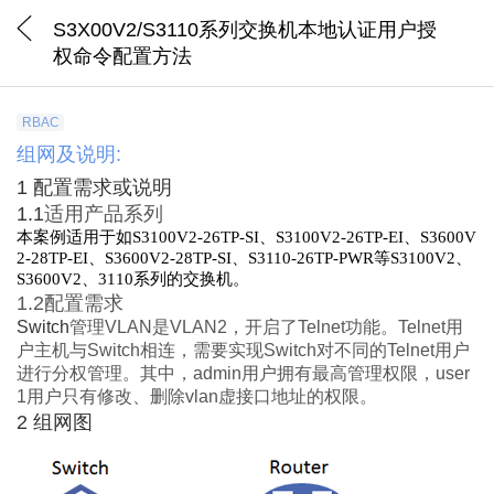
S3X00V2/S3110系列交换机本地认证用户授
权命令配置方法
RBAC
组网及说明:
1
配置需求或说明
1.1
适用产品系列
本案例适用于如
S3100V2-26TP-SI
、
S3100V2-26TP-EI
、
S3600V
2-28TP-EI
、
S3600V2-28TP-SI
、
S3110-26TP-PWR
等
S3100V2
、
S3600V2
、
3110
系列的交换机。
1.2
配置需求
Switch
管理
VLAN
是
VLAN2
，开启了
Telnet
功能。
Telnet
用
户主机与
Switch
相连，需要实现
Switch
对不同的
Telnet
用户
进行分权管理。其中，
admin
用户拥有最高管理权限，
user
1
用户只有修改、删除
vlan
虚接口地址的权限。
2
组网图