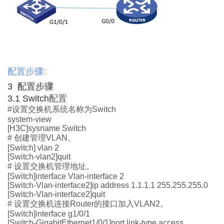
配置步骤:
3
配置步骤
3.1 Switch
配置
#
设置交换机系统名称为
Switch
system-view
[H3C]sysname Switch
#
创建管理
VLAN
。
[Switch] vlan 2
[Switch-vlan2]quit
#
设置交换机管理地址。
[Switch]interface Vlan-interface 2
[Switch-Vlan-interface2]ip address 1.1.1.1 255.255.255.0
[Switch-Vlan-interface2]quit
#
设置交换机连接
Router
的接口加入
VLAN2
。
[Switch]interface g1/0/1
[Switch-GigabitEthernet1/0/1]port link-type access