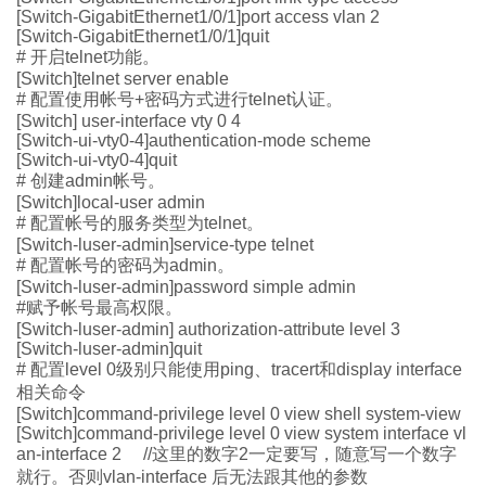
[Switch-GigabitEthernet1/0/1]port access vlan 2
[Switch-GigabitEthernet1/0/1]quit
#
开启
telnet
功能。
[Switch]telnet server enable
#
配置使用帐号
+
密码方式进行
telnet
认证。
[Switch] user-interface vty 0 4
[Switch-ui-vty0-4]authentication-mode scheme
[Switch-ui-vty0-4]quit
#
创建
admin
帐号。
[Switch]local-user admin
#
配置帐号的服务类型为
telnet
。
[Switch-luser-admin]service-type telnet
#
配置帐号的密码为
admin
。
[Switch-luser-admin]password simple admin
#
赋予帐号最高权限。
[Switch-luser-admin] authorization-attribute level 3
[Switch-luser-admin]quit
#
配置
level 0
级别只能使用
ping
、
tracert
和
display interface
相关命令
[Switch]command-privilege level 0 view shell system-view
[Switch]command-privilege level 0 view system interface vl
an-interface 2 //
这里的数字
2
一定要写，随意写一个数字
就行。否则
vlan-interface
后无法跟其他的参数