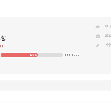
毕
填
侠客
个
85
60%
585
/
1000