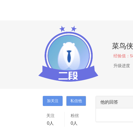
菜鸟
经验值：
5
升级进度
他的回答
关注
粉丝
0
人
0
人