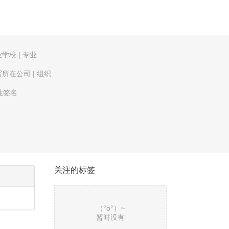
业学校
|
专业
写所在公司
|
组织
性签名
关注的标签
（°ο°）~
暂时没有