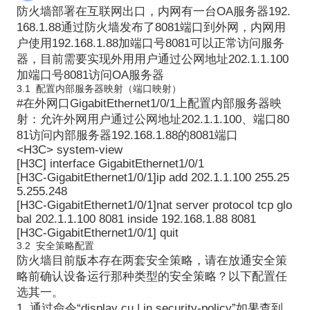
防火墙部署在互联网出口，内网有一台
OA
服务器
192.
168.1.88
通过防火墙发布了
8081
端口到外网，内网用
户使用
192.168.1.88
加端口号
8081
可以正常访问服务
器，目前需要实现外用用户通过公网地址
202.1.1.100
加端口号
8081
访问
OA
服务器
3.1
配置内部服务器映射（端口映射）
#
在外网口
GigabitEthernet1/0/1
上配置内部服务器映
射：允许外网用户通过公网地址
202.1.1.100
、端口
80
81
访问内部服务器
192.168.1.88
的
8081
端口
<H3C> system-view
[H3C] interface GigabitEthernet1/0/1
[H3C-GigabitEthernet1/0/1]ip add 202.1.1.100 255.25
5.255.248
[H3C-GigabitEthernet1/0/1]nat server protocol tcp glo
bal 202.1.1.100 8081 inside 192.168.1.88 8081
[H3C-GigabitEthernet1/0/1] quit
3.2
安全策略配置
防火墙目前版本存在两套安全策略，请在放通安全策
略前确认设备运行那种类型的安全策略？以下配置任
选其一。
1.
通过命令“
display cu | in security-policy
”如果查到