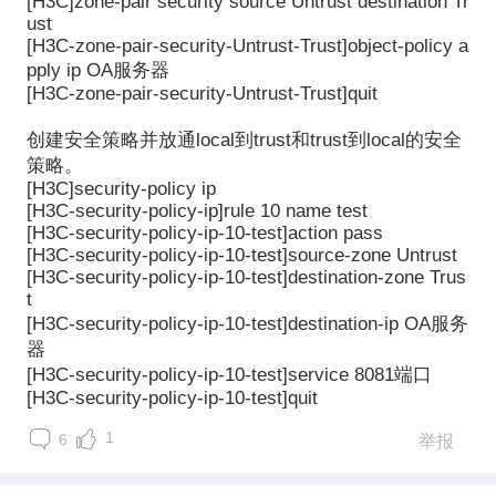
[H3C]zone-pair security source Untrust destination Tr
ust
[H3C-zone-pair-security-Untrust-Trust]object-policy a
pply ip OA
服务器
[H3C-zone-pair-security-Untrust-Trust]quit
创建安全策略并放通
local
到
trust
和
trust
到
local
的安全
策略。
[H3C]security-policy ip
[H3C-security-policy-ip]rule 10 name test
[H3C-security-policy-ip-10-test]action pass
[H3C-security-policy-ip-10-test]source-zone Untrust
[H3C-security-policy-ip-10-test]destination-zone Trus
t
[H3C-security-policy-ip-10-test]destination-ip OA
服务
器
[H3C-security-policy-ip-10-test]service 8081
端口
[H3C-security-policy-ip-10-test]quit
1
6
举报