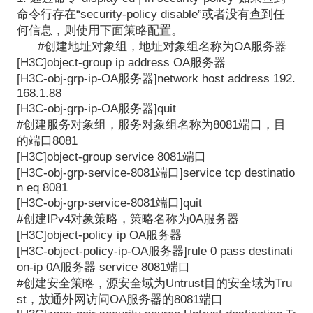
命令行存在“
security-policy disable
”或者没有查到任
何信息，则使用下面策略配置。
#
创建地址对象组，地址对象组名称为
OA
服务器
[H3C]object-group ip address OA
服务器
[H3C-obj-grp-ip-OA
服务器
]network host address 192.
168.1.88
[H3C-obj-grp-ip-OA
服务器
]quit
#
创建服务对象组，服务对象组名称为
8081
端口，目
的端口
8081
[H3C]object-group service 8081
端口
[H3C-obj-grp-service-8081
端口
]service tcp destinatio
n eq 8081
[H3C-obj-grp-service-8081
端口
]quit
#
创建
IPv4
对象策略，策略名称为
0A
服务器
[H3C]object-policy ip OA
服务器
[H3C-object-policy-ip-OA
服务器
]rule 0 pass destinati
on-ip 0A
服务器
service 8081
端口
#
创建安全策略，源安全域为
Untrust
目的安全域为
Tru
st
，放通外网访问
OA
服务器的
8081
端口