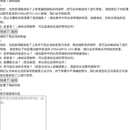
泄露了我的隐私
×
您好，当您发现根叔知了上有泄漏您隐私的内容时，您可以向根叔知了进行举报。 请您把以下内容通
过邮件发送到
zhiliao@h3c.com
邮箱，我们会尽快处理。
1. 您认为哪些内容泄露了您的隐私？（请在邮件中列出您举报的内容、链接地址，并给出简短的说
明）
2. 您是谁？（身份证明材料，可以是身份证或护照等证件）
知道了
返回
侵犯了我企业的权益
×
您好，当您发现根叔知了上有关于您企业的造谣与诽谤、商业侵权等内容时，您可以向根叔知了进行
举报。 请您把以下内容通过邮件发送到
zhiliao@h3c.com
邮箱，我们会在审核后尽快给您答复。
1. 您举报的内容是什么？（请在邮件中列出您举报的内容和链接地址）
2. 您是谁？（身份证明材料，可以是身份证或护照等证件）
3. 是哪家企业？（营业执照，单位登记证明等证件）
4. 您与该企业的关系是？（您是企业法人或被授权人，需提供企业委托授权书）
我们认为知名企业应该坦然接受公众讨论，对于答案中不准确的部分，我们欢迎您以正式或非正式身
份在根叔知了上进行澄清。
知道了
返回
抄袭了我的内容
×
原文链接或出处