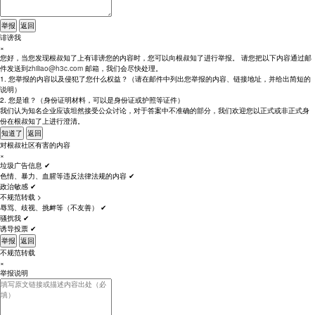
举报
返回
诽谤我
×
您好，当您发现根叔知了上有诽谤您的内容时，您可以向根叔知了进行举报。 请您把以下内容通过邮
件发送到
zhiliao@h3c.com
邮箱，我们会尽快处理。
1. 您举报的内容以及侵犯了您什么权益？（请在邮件中列出您举报的内容、链接地址，并给出简短的
说明）
2. 您是谁？（身份证明材料，可以是身份证或护照等证件）
我们认为知名企业应该坦然接受公众讨论，对于答案中不准确的部分，我们欢迎您以正式或非正式身
份在根叔知了上进行澄清。
知道了
返回
对根叔社区有害的内容
×
垃圾广告信息
✔
色情、暴力、血腥等违反法律法规的内容
✔
政治敏感
✔
不规范转载
>
辱骂、歧视、挑衅等（不友善）
✔
骚扰我
✔
诱导投票
✔
举报
返回
不规范转载
×
举报说明