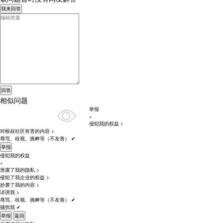
我来回答
相似问题
举报
×
侵犯我的权益
>
对根叔社区有害的内容
>
辱骂、歧视、挑衅等（不友善）
✔
举报
侵犯我的权益
×
泄露了我的隐私
>
侵犯了我企业的权益
>
抄袭了我的内容
>
诽谤我
>
辱骂、歧视、挑衅等（不友善）
✔
骚扰我
✔
举报
返回