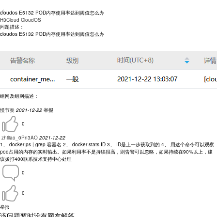
cloudos E5132 POD内存使用率达到阈值怎么办
H3Cloud CloudOS
问题描述：
cloudos E5132 POD内存使用率达到阈值怎么办
组网及组网描述：
慢节奏
2021-12-22
举报
0
zhiliao_0Pn3AO
2021-12-22
1、 docker ps | grep 容器名 2、 docker stats ID 3、 ID是上一步获取到的 4、 用这个命令可以观察
pod占用的内存的实时输出。如果利用率不是持续很高，则告警可以忽略，如果持续在90%以上，建
议拨打400联系技术支持中心处理
0
0
举报
该问题暂时没有网友解答