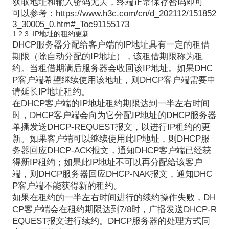
获取地址和输入密码无关，终端正常保存密码即可
可以参考：https://www.h3c.com/cn/d_202112/151852
3_30005_0.htm#_Toc91155173
1.2.3 IP地址的租约更新
DHCP服务器分配给客户端的IP地址具有一定的租借
期限（除自动分配的IP地址），该租借期限称为租
约。当租借期满后服务器会收回该IP地址。如果DHC
P客户端希望继续使用该地址，则DHCP客户端需要申
请延长IP地址租约。
在DHCP客户端的IP地址租约期限达到一半左右时间
时，DHCP客户端会向为它分配IP地址的DHCP服务器
单播发送DHCP-REQUEST报文，以进行IP租约的更
新。如果客户端可以继续使用此IP地址，则DHCP服
务器回应DHCP-ACK报文，通知DHCP客户端已经获
得新IP租约；如果此IP地址不可以再分配给该客户
端，则DHCP服务器回应DHCP-NAK报文，通知DHC
P客户端不能获得新的租约。
如果在租约的一半左右时间进行的续约操作失败，DH
CP客户端会在租约期限达到7/8时，广播发送DHCP-R
EQUEST报文进行续约。DHCP服务器的处理方式同