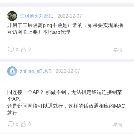
江枫渔火对愁眠
2022-12-07
开启了二层隔离ping不通是正常的，如果要实现单播
互访网关上要开本地arp代理
0
0
举报
zhiliao_sEUyB
2022-12-07
同连接一个AP？ 那做不到，无法指定终端连接到某
个AP。
还是说同网段可以通就行，这样的话放通相应的MAC
就行
0
0
举报