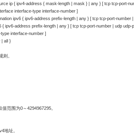
rce ip { ipv4-address { mask-length | mask } | any } [ tcp tcp-port-n
nterface interface-type interface-number ]
ination ipv6 { ipv6-address prefix-length | any } [ tcp tcp-port-number |
 { ipv6-address prefix-length | any } [ tcp tcp-port-number | udp udp-
ce-type interface-number ]
| all }
证规则。
取值范围为0～4294967295。
IPv4地址。