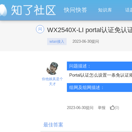
快问快答
知识库
话
WX2540X-LI portal认证免认
问
2023-06-30提问
wlan接入
问题描述：
Portal认证怎么设置一条免认证
你他娘真是个
天才
组网及组网描述：
2023-06-30
提问
举报
(0)
最佳答案