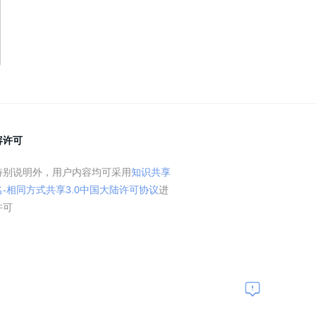
容许可
特别说明外，用户内容均可采用
知识共享
名-相同方式共享3.0中国大陆许可协议
进
许可