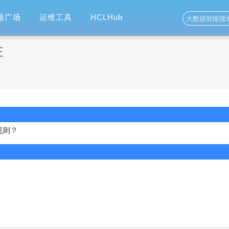
题广场
运维工具
HCLHub
证
规则？