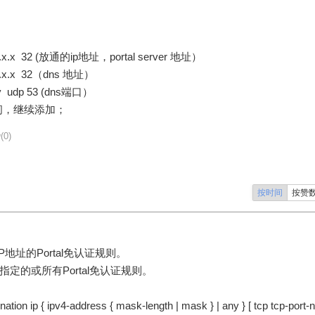
 ip x.x.x.x 32 (放通的ip地址，portal server 地址）
p x.x.x.x 32（dns 地址）
p any udp 53 (dns端口）
问，继续添加；
(0)
按时间
按赞
基于IP地址的Portal免认证规则。
令用来删除指定的或所有Portal免认证规则。
ination ip { ipv4-address { mask-length | mask } | any } [ tcp tcp-port-