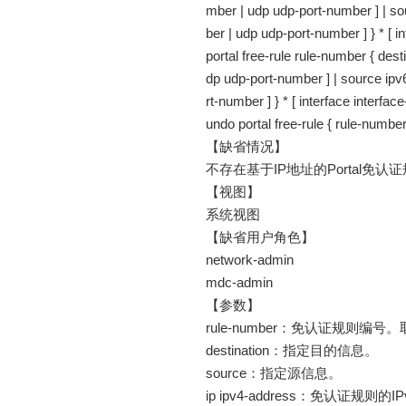
mber | udp udp-port-number ] | sou
ber | udp udp-port-number ] } * [ i
portal free-rule rule-number { dest
dp udp-port-number ] | source ipv6
rt-number ] } * [ interface interfa
undo portal free-rule { rule-number 
【缺省情况】
不存在基于IP地址的Portal免认
【视图】
系统视图
【缺省用户角色】
network-admin
mdc-admin
【参数】
rule-number：免认证规则编号。
destination：指定目的信息。
source：指定源信息。
ip ipv4-address：免认证规则的