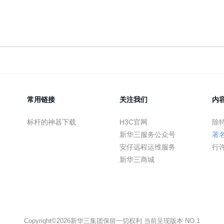
常用链接
关注我们
内
标杆的神器下载
H3C官网
除
新华三服务公众号
署
安仔远程运维服务
行
新华三商城
Copyright©2026新华三集团保留一切权利 当前呈现版本 NO.1