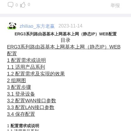
0
0
举报
zhiliao_东方老赢
2023-11-14
ERG3
系列路由器基本上网基本上网（静态
IP
）
WEB
配置
目录
ERG3
系列路由器基本上网基本上网（静态
IP
）
WEB
配置
1
配置需求或说明
1.1
适用产品系列
1.2
配置需求及实现的效果
2
组网图
3
配置步骤
3.1
登录设备
3.2
配置
WAN
接口参数
3.3
配置
LAN
接口参数
3.4
保存配置
1
配置
需求或说明