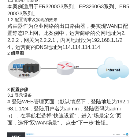
1.1
适用
产品系列
本案例适用于
ER3200G3
系列、
ER3260G3
系列、
ER5
200G3
系列。
1.2
配置
需求及实现
的
效果
路由器作为企业网络的出口路由器，要实现
WAN
口配
置静态
IP
上网。此案例中，运营商给的公网地址为
2.
2.2.2
，网关为
2.2.2.1
，内网地址段为
192.168.
1
.1/2
4
，运营商的
DNS
地址为
114.114.114.114
2
组网图
3
配置步骤
3.1
登录设备
#
登陆
WEB
管理页面（默认
情况下，登陆地址为
192.1
6
8.1.1/24
，
登陆用户名为
admin
，
登陆
密码为
admi
n
），
在导航栏选择
“快速设置”，进入“场景定义”页
面，选择
“
双
WAN
场景
”
，
点击
“下一步”按钮。