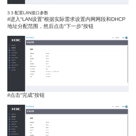
3.3
配置
LAN
接口
参数
#
进入“
LAN
设置
”
根据
实际需求设置内网
网段
和
DHCP
地址分配
范围，
然后
点击
“下一步”按钮
#
点击“完成”按钮