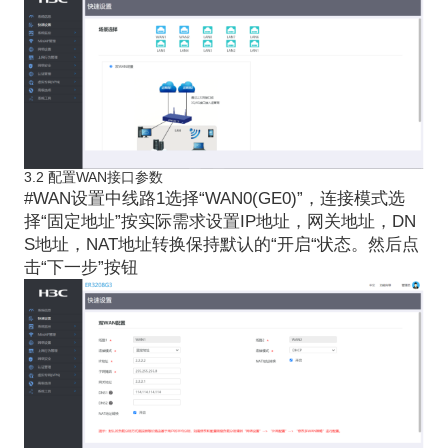
3.2
配置
WAN
接口
参数
#WAN
设置中线路
1
选择“
WAN0(GE0)
”，连接模式选
择“固定地址”按
实际需求
设置
IP
地址
，网关地址，
DN
S
地址
，
NAT
地址转换
保持
默认
的
“开启
“
状态
。然后
点
击
“下一步”按钮