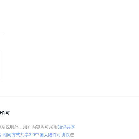
。
容许可
特别说明外，用户内容均可采用
知识共享
名-相同方式共享3.0中国大陆许可协议
进