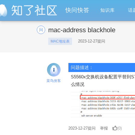
快问快答
知识库
话
mac-address blackhole
问
2023-12-27提问
MAC地址表
问题描述：
S5560x交换机设备配置平替到S75
菜鸟侠客
么情况
2023-12-27
提问
举报
(0)