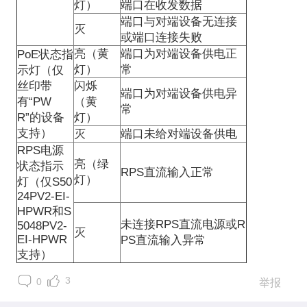
灯）
端口在收发数据
端口与对端设备无连接
灭
或端口连接失败
亮（黄
端口为对端设备供电正
PoE
状态指
灯）
常
示灯（仅
丝印带
闪烁
端口为对端设备供电异
有“
PW
（黄
常
R
”的设备
灯）
支持）
灭
端口未给对端设备供电
RPS
电源
亮（绿
状态指示
RPS
直流输入正常
灯）
灯（仅
S50
24PV2-EI-
HPWR
和
S
未连接
RPS
直流电源或
R
5048PV2-
灭
EI-HPWR
PS
直流输入异常
支持）
3
0
举报