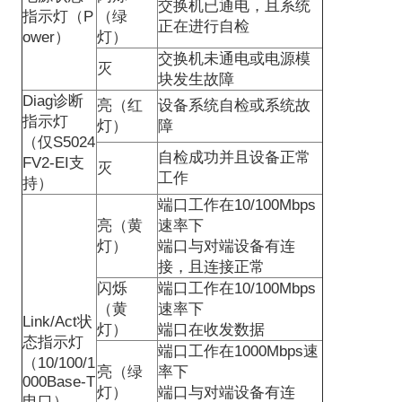
交换机已通电，且系统
指示灯（
P
（绿
正在进行自检
ower
）
灯）
交换机未通电或电源模
灭
块发生故障
Diag
诊断
亮（红
设备系统自检或系统故
指示灯
灯）
障
（仅
S5024
自检成功并且设备正常
FV2-EI
支
灭
工作
持）
端口工作在
10/100Mbps
亮（黄
速率下
灯）
端口与对端设备有连
接，且连接正常
闪烁
端口工作在
10/100Mbps
（黄
速率下
Link/Act
状
灯）
端口在收发数据
态指示灯
端口工作在
1000Mbps
速
（
10/100/1
亮（绿
率下
000Base-T
灯）
端口与对端设备有连
电口）