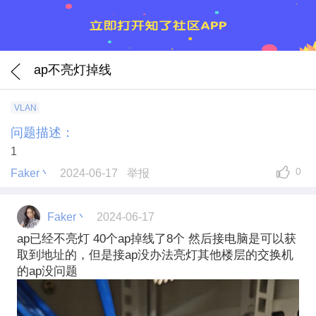
ap不亮灯掉线
VLAN
问题描述：
1
0
Faker丶
2024-06-17
举报
Faker丶
2024-06-17
ap已经不亮灯 40个ap掉线了8个 然后接电脑是可以获
取到地址的，但是接ap没办法亮灯其他楼层的交换机
的ap没问题