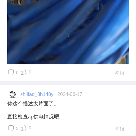
0
0
举报
zhiliao_8h148y
2024-06-17
你这个描述太片面了。
直接检查ap供电情况吧
0
3
举报