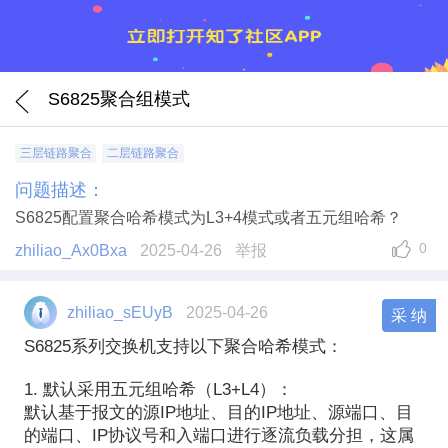
S6825聚合组模式
三层链路聚合
二层链路聚合
问题描述：
S6825配置聚合哈希模式为L3+4模式或者五元组哈希？
0
zhiliao_Ax0Bxa
2025-04-26
举报
zhiliao_sEUyB
2025-04-26
采 纳
S6825
系列交换机支持以下聚合哈希模式：
1.
默认采用五元组哈希（
L3+L4
）：
默认基于报文的源
IP
地址、目的
IP
地址、源端口、目
的端口、
IP
协议号和入端口进行逐流负载分担，这属