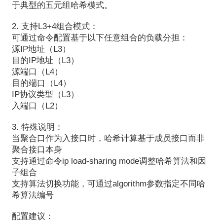
于典型的五元组哈希模式。
2.
支持
L3+4
组合模式：
可通过命令配置基于以下任意组合的负载分担：
源
IP
地址（
L3
）
目的
IP
地址（
L3
）
源端口（
L4
）
目的端口（
L4
）
IP
协议类型（
L3
）
入端口（
L2
）
3.
特殊说明：
当聚合口作为入接口时，哈希计算基于成员接口而非
聚合接口本身
支持通过命令
ip load-sharing mode
调整哈希算法和因
子组合
支持算法切换功能，可通过
algorithm
参数指定不同哈
希算法编号
配置建议：