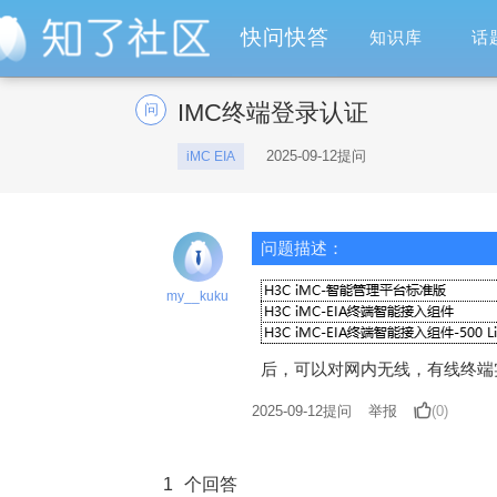
快问快答
知识库
话
IMC终端登录认证
问
2025-09-12提问
iMC EIA
问题描述：
my__kuku
后，可以对网内无线，有线终端实
2025-09-12
提问
举报
(0)
1
个回答