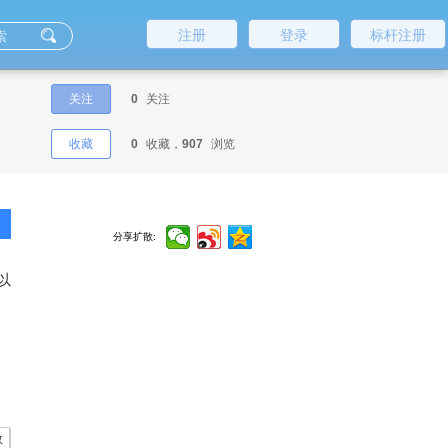
注册
登录
标杆注册
关注
0
关注
收藏
0
收藏，
907
浏览
分享扩散:
以
数