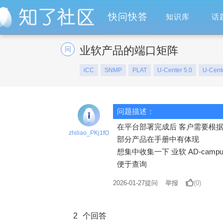
快问快答
知识库
话
业软产品的端口矩阵
问
iCC
SNMP
PLAT
U-Center 5.0
U-Cente
问题描述：
在平台部署完成后 客户需要根
zhiliao_PKj1fO
部分产品在手册中有体现
想集中收集一下 业软 AD-camp
便于查询
2026-01-27
提问
举报
(0)
2
个回答